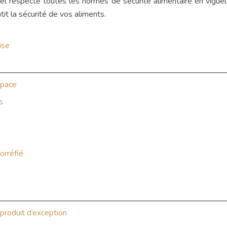
l respecte toutes les normes de sécurité alimentaire en vigueur.
t la sécurité de vos aliments.
ise
space
s
torréfié
 produit d’exception