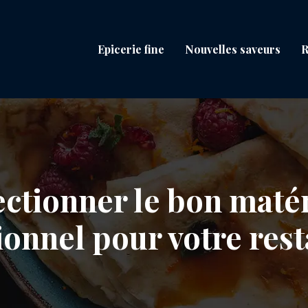
Epicerie fine
Nouvelles saveurs
R
tionner le bon matér
ionnel pour votre rest