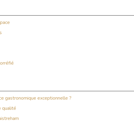
space
s
torréfié
nce gastronomique exceptionnelle ?
 qualité
Ouistreham