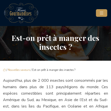
Est-on prêt à manger des
insectes ?
/
Nouvelles saveurs
/ Est-on prêt à manger des insectes ?
Aujourd’hui, plus de 2 000 insectes sont consommés par les
humains dans plus de 113 pays/régions du monde. Ces
espèces comestibles sont principalement réparties en
Amérique du Sud, au Mexique, en Asie de l’Est et du Sud-
est, dans les îles du Pacifique, en Océanie et en Afrique